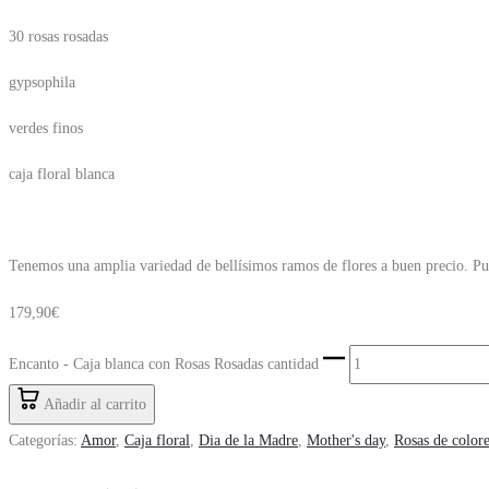
30 rosas rosadas
gypsophila
verdes finos
caja floral blanca
Tenemos una amplia variedad de bellísimos ramos de flores a buen precio. P
179,90
€
Encanto - Caja blanca con Rosas Rosadas cantidad
Añadir al carrito
Categorías:
Amor
,
Caja floral
,
Dia de la Madre
,
Mother's day
,
Rosas de color