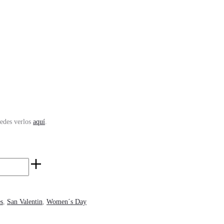
uedes verlos
aquí
.
es
,
San Valentin
,
Women´s Day