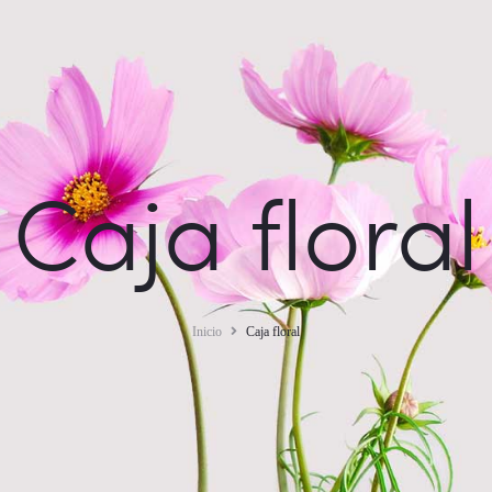
Caja floral
Inicio
Caja floral