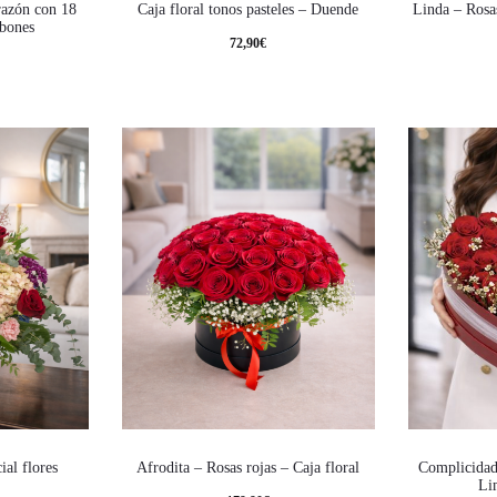
razón con 18
Caja floral tonos pasteles – Duende
Linda – Rosas
mbones
72,90
€
ial flores
Afrodita – Rosas rojas – Caja floral
Complicidad
Li