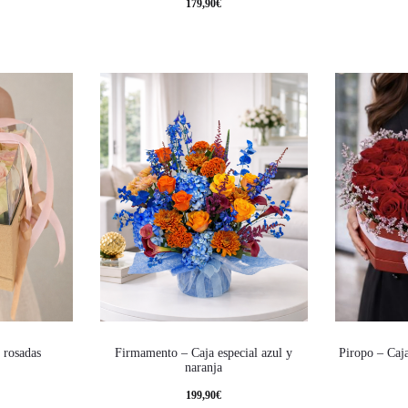
179,90
€
s rosadas
Firmamento – Caja especial azul y
Piropo – Caj
naranja
199,90
€