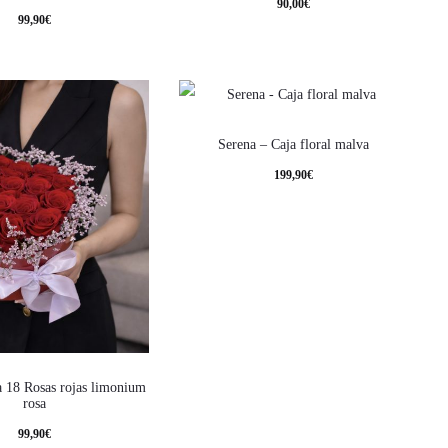
90,00
€
99,90
€
Serena – Caja floral malva
199,90
€
a 18 Rosas rojas limonium
rosa
99,90
€