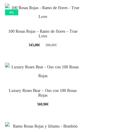
9%
100 Rosas Rojas – Ramo de flores – True
Love
345,00
€
380,00
€
Luxury Roses Bear – Oso con 100 Rosas
Rojas
569,90
€