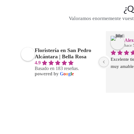
¿Q
Valoramos enormemente vuestra
Alex
hace 
Floristería en San Pedro
Alcántara | Bella Rosa
Excelente tie
4.9
muy amable.
Basado en 183 reseñas.
powered by
G
o
o
g
l
e