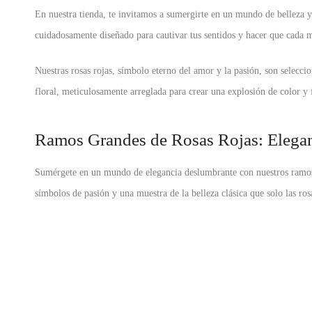
En nuestra tienda, te invitamos a sumergirte en un mundo de belleza y
cuidadosamente diseñado para cautivar tus sentidos y hacer que cada
Nuestras rosas rojas, símbolo eterno del amor y la pasión, son selecci
floral, meticulosamente arreglada para crear una explosión de color y 
Ramos Grandes de Rosas Rojas: Elega
Sumérgete en un mundo de elegancia deslumbrante con nuestros ramos g
símbolos de pasión y una muestra de la belleza clásica que solo las ros
Nuestros expertos floristas se esfuerzan por crear composiciones de ro
Los ramos grandes permiten que la belleza y el esplendor de las rosas 