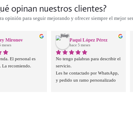
ué opinan nuestros clientes?
 opinión para seguir mejorando y ofrecer siempre el mejor ser
ey Mironov
Paqui López Pérez
5 meses
hace 5 meses
nda. El personal es 
No tengo palabras para describir el 
 La recomiendo.
servicio.
Les he contactado por WhatsApp, 
y pedido un ramo personalizado 
con una foto de ejemplo, no solo 
les ha quedado bonito, sino que ha 
quedado aún mejor que el ejemplo 
que les envié. La persona que me 
ha atendido ha sido 
extremadamente amable, rápida y 
empatica con la situación. No 