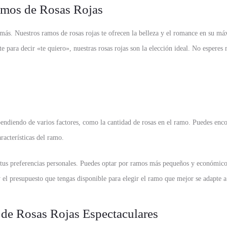
Ramos de Rosas Rojas
puedo más que recomendarlos a 
todos. Gracias por la rapidez, el 
envío y la amabilidad.
ás. Nuestros ramos de rosas rojas te ofrecen la belleza y el romance en su máx
para decir «te quiero», nuestras rosas rojas son la elección ideal. No esperes 
endiendo de varios factores, como la cantidad de rosas en el ramo. Puedes encon
racterísticas del ramo.
e tus preferencias personales. Puedes optar por ramos más pequeños y económic
 el presupuesto que tengas disponible para elegir el ramo que mejor se adapte a
de Rosas Rojas Espectaculares