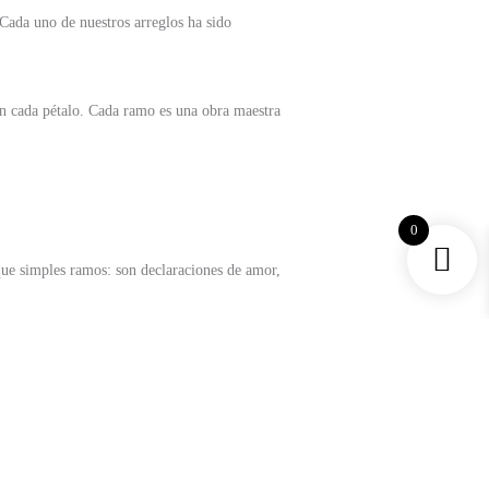
 Cada uno de nuestros arreglos ha sido
 en cada pétalo. Cada ramo es una obra maestra
0
que simples ramos: son declaraciones de amor,
zando la frescura y la perfección en cada flor.