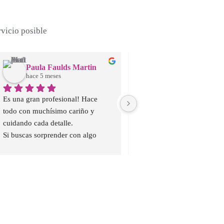
vicio posible
Paula Faulds Martin
Anel Nurumova
hace 5 meses
hace 5 meses
Es una gran profesional! Hace 
Excelente servicio, excelente
todo con muchísimo cariño y 
relación calidad-precio y la 
cuidando cada detalle.
de las flores. ¡Sin duda volv
Si buscas sorprender con algo 
diferente, creativo y bonito, ella te 
puede ayudar sin duda.
Muchísimas gracias por el pedazo 
de ramo tan bonito y con tanto 
significado que me has 
preparado✨