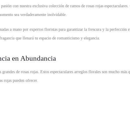
 pasión con nuestra exclusiva colección de ramos de rosas rojas espectaculares.
 momento sea verdaderamente inolvidable.
onadas a mano por expertos floristas para garantizar la frescura y la perfección
fragancia que llenará tu espacio de romanticismo y elegancia.
ncia en Abundancia
randes de rosas rojas. Estos espectaculares arreglos florales son mucho más 
as rojas pueden ofrecer.
sas rojas que cautivan y asombran. Cada pétalo está seleccionado a mano, garanti
rojas se destaquen en todo su esplendor.