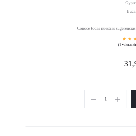
Gypso
Euca
Conoce todas nuestras sugerencias
1
Val
(
1
valoración
o 
5.0
5 
bas
val
31,
ión
u
cli