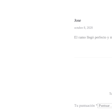
Jose
octubre 8, 2020
1
El ramo llegó perfecto y 
v
a
l
o
r
a
c
Tu
i
Tu puntuación
*