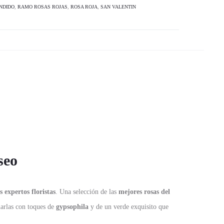
NDIDO
,
RAMO ROSAS ROJAS
,
ROSA ROJA
,
SAN VALENTIN
seo
s expertos floristas
. Una selección de las
mejores rosas del
rlas con toques de
gypsophila
y de un verde exquisito que