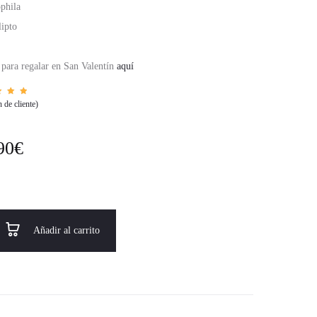
phila
lipto
 para regalar en San Valentín
aquí
orad
 de cliente)
con
0
de
en
e a
orac
90
€
 de
n
ente
Añadir al carrito