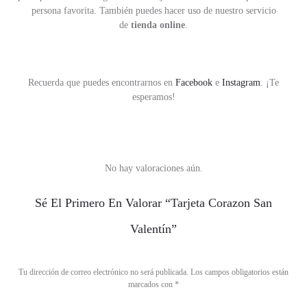
persona favorita. También puedes hacer uso de nuestro servicio
de
tienda online
.
Recuerda que puedes encontrarnos en
Facebook
e
Instagram
. ¡Te
esperamos!
No hay valoraciones aún.
V
Sé El Primero En Valorar “Tarjeta Corazon San
a
Valentín”
l
o
Tu dirección de correo electrónico no será publicada.
Los campos obligatorios están
r
marcados con
*
a