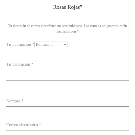
a
Rosas Rojas”
l
o
Tu dirección de correo electrónico no será publicada.
Los campos obligatorios están
r
marcados con
*
a
Tu puntuación
*
c
i
o
Tu valoración
*
n
e
s
Nombre
*
Correo electrónico
*