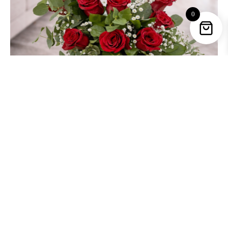
0
12 Rosas Rojas – Ramo de flores – Declaración
49,90
€