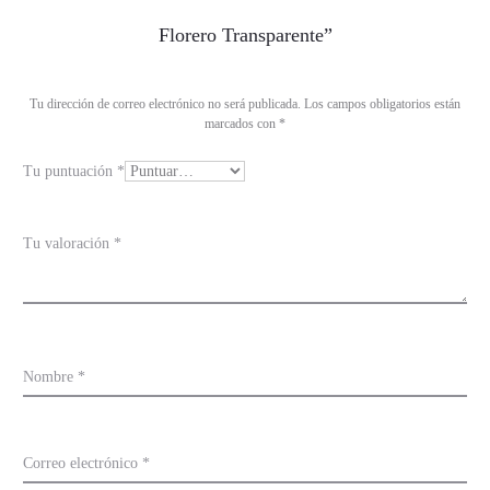
a
Florero Transparente”
l
o
Tu dirección de correo electrónico no será publicada.
Los campos obligatorios están
r
marcados con
*
a
Tu puntuación
*
c
i
o
Tu valoración
*
n
e
s
Nombre
*
Correo electrónico
*