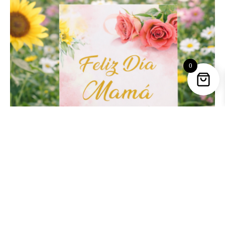
0
Feliz día mama-tarjeta dedicatoria
2,50
€