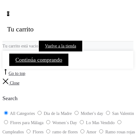
0
Tu carrito
Tu carrito está vacio
Vuelve a la tienda
Continúa comprando
Go to top
Close
Search
All Categories
Dia de la Madre
Mother's day
San Valentin
Flores para Málaga
Women´s Day
Lo Mas Vendido
Cumpleaños
Flores
ramo de flores
Amor
Ramo rosas rojas