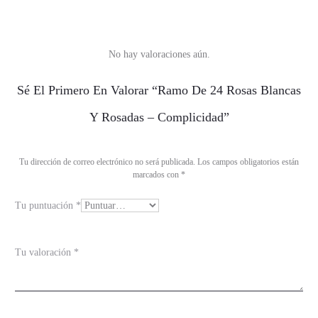
No hay valoraciones aún.
V
Sé El Primero En Valorar “Ramo De 24 Rosas Blancas
a
Y Rosadas – Complicidad”
l
o
Tu dirección de correo electrónico no será publicada.
Los campos obligatorios están
r
marcados con
*
a
Tu puntuación
*
c
i
o
Tu valoración
*
n
e
s