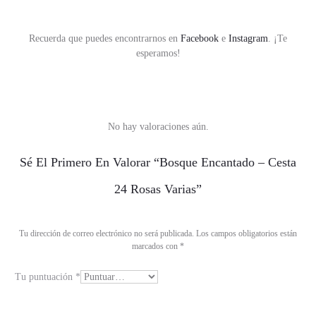
Recuerda que puedes encontrarnos en
Facebook
e
Instagram
. ¡Te
esperamos!
No hay valoraciones aún.
V
Sé El Primero En Valorar “Bosque Encantado – Cesta
a
24 Rosas Varias”
l
o
Tu dirección de correo electrónico no será publicada.
Los campos obligatorios están
r
marcados con
*
a
Tu puntuación
*
c
i