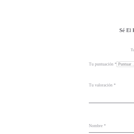
V
Sé El 
a
l
Tu
o
Tu puntuación
*
r
a
Tu valoración
*
c
i
o
n
Nombre
*