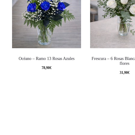
Océano – Ramo 13 Rosas Azules
Frescura – 6 Rosas Blan
flores
78,90
€
31,90
€