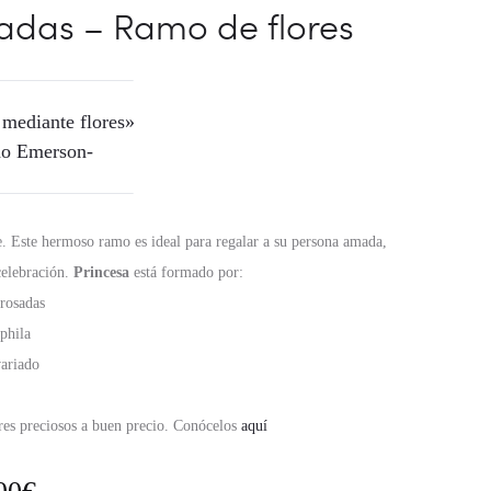
sadas – Ramo de flores
 mediante flores»
do Emerson-
. Este hermoso ramo es ideal para regalar a su persona amada,
celebración.
Princesa
está formado por:
 rosadas
phila
variado
res preciosos a buen precio. Conócelos
aquí