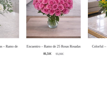
cas – Ramo de
Encuentro – Ramo de 25 Rosas Rosadas
Colorful –
81,51
€
95,90
€