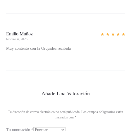
o
n
e
s
Emilio Muñoz
e
febrero 4, 2025
Valorad
o con
n
5
de 5
Muy contento con la Orquídea recibida
O
r
q
u
í
Añade Una Valoración
d
e
a
Tu dirección de correo electrónico no será publicada.
Los campos obligatorios están
marcados con
*
A
z
Tu puntuación
*