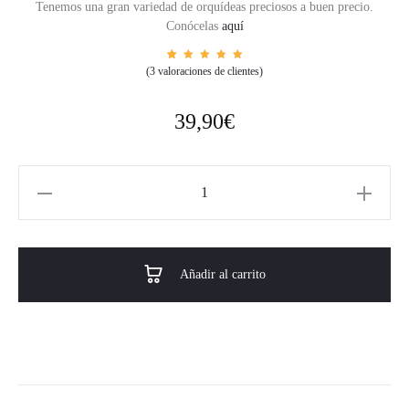
Tenemos una gran variedad de orquídeas preciosos a buen precio.
Conócelas
aquí
2
Valorad
(
3
valoraciones de clientes)
o con
5.00
de
5 en
base a
valorac
39,90
€
iones
de
cliente
s
Añadir al carrito