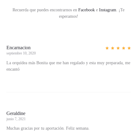
Recuerda que puedes encontrarnos en
Facebook
e
Instagram
. ¡Te
esperamos!
Encarnacion
septiembre 10, 2020
Valorad
o con
5
de 5
La orquídea más Bonita que me han regalado y esta muy preparada, me
3
encantó
v
a
l
o
r
Geraldine
a
junio 7, 2021
c
Muchas gracias por tu aportación. Feliz semana.
i