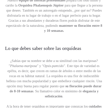
Nuestro
equipo de floristas profesionales
prepara con todo mimo y
cariño la
Orquídea Phalaenopsis Júpiter
para que llegue a la persona
que desees. También es un autoregalo estupendo, ¿por qué no? Puedes
disfrutarla en tu lugar de trabajo o en el lugar perfecto para tu hogar.
Gracias a sus abundantes y duraderas flores podrás disfrutar de este
espectáculo de la naturaleza, pudiendo
mantener su floración entre 8
y 10 semanas.
Lo que debes saber sobre las orquídeas
¿Sabías que su nombre se debe a su similitud con las mariposas?
”
Phalaena-mariposa
” y “
Opsis-parecido
”. Este tipo de variedad es
epífita, es decir, que crecen en ramas de árboles o entre medio de las
rocas en su hábitat natural. La orquídea es una flor de indiscutible
belleza con mucha popularidad y que embellece cualquier rincón. Una
opción muy buena para regalar puesto que
su floración puede durar
de 8-10 semanas
. Su llamativo color es sinónimo de
elegancia y
sofisticación
.
A la hora de tener orquídeas es importante que conozcas los
cuidados