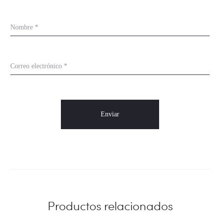
s
Nombre
*
Correo electrónico
*
Productos relacionados