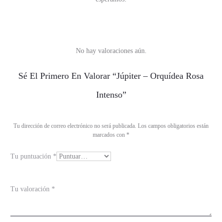
No hay valoraciones aún.
V
Sé El Primero En Valorar “Júpiter – Orquídea Rosa
a
Intenso”
l
o
Tu dirección de correo electrónico no será publicada.
Los campos obligatorios están
r
marcados con
*
a
Tu puntuación
*
c
i
o
Tu valoración
*
n
e