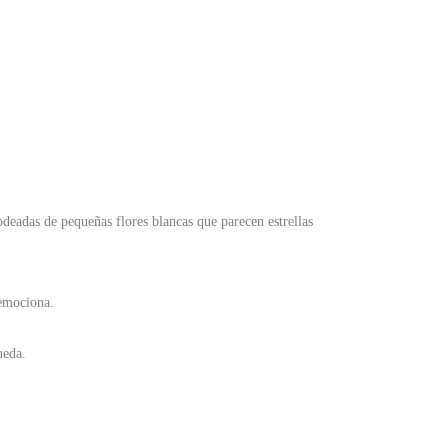
eadas de pequeñas flores blancas que parecen estrellas
 emociona.
ueda.