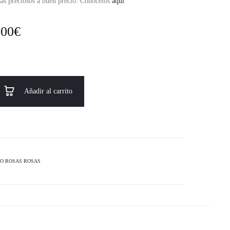
as preciosos a buen precio. Conócelos
aquí
,00
€
Añadir al carrito
O ROSAS ROSAS