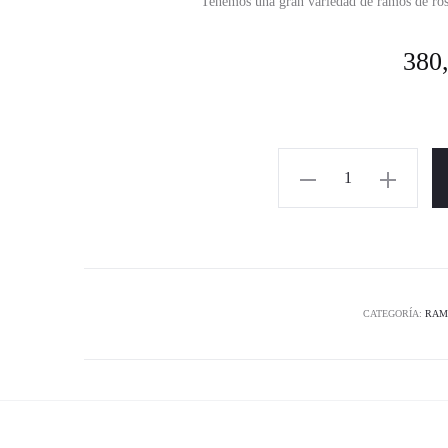
Tenemos una gran variedad de ramos de ros
380
CATEGORÍA:
RAM