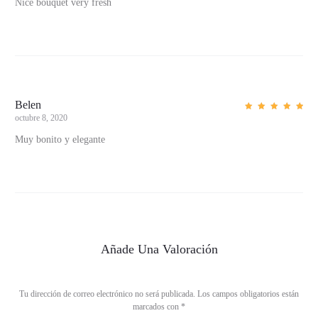
Nice bouquet very fresh
i
o
n
e
s
Belen
e
octubre 8, 2020
Valorad
o con
n
5
de 5
Muy bonito y elegante
A
r
o
m
a
Añade Una Valoración
–
L
i
Tu dirección de correo electrónico no será publicada.
Los campos obligatorios están
marcados con
*
l