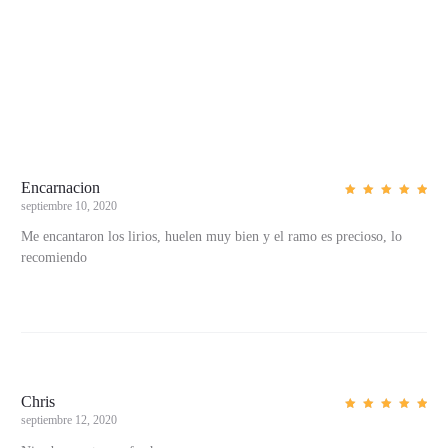
Encarnacion
septiembre 10, 2020
Valorad
o con
5
de 5
Me encantaron los lirios, huelen muy bien y el ramo es precioso, lo
3
recomiendo
v
a
l
o
r
Chris
a
septiembre 12, 2020
Valorad
o con
c
5
de 5