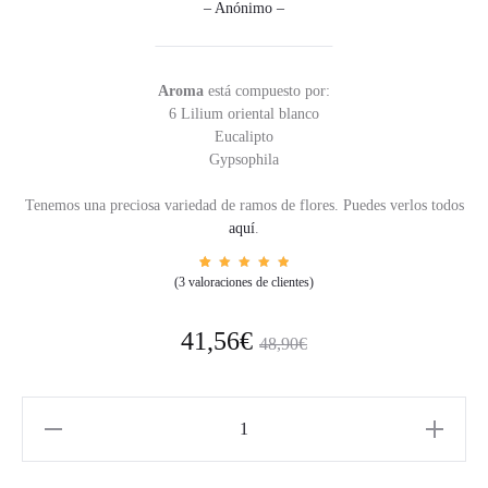
– Anónimo –
Aroma
está compuesto por:
6 Lilium oriental blanco
Eucalipto
Gypsophila
Tenemos una preciosa variedad de ramos de flores. Puedes verlos todos
aquí
.
3
Valorad
(
3
valoraciones de clientes)
o con
5.00
de
5 en
base a
valorac
41,56
€
48,90
€
iones
de
cliente
s