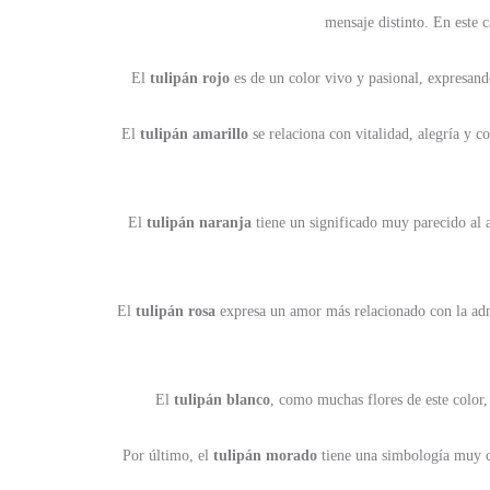
mensaje distinto. En este 
El
tulipán rojo
es de un color vivo y pasional, expresan
El
tulipán amarillo
se relaciona con vitalidad, alegría y 
El
tulipán naranja
tiene un significado muy parecido al 
El
tulipán rosa
expresa un amor más relacionado con la admir
El
tulipán blanco
, como muchas flores de este color,
Por último, el
tulipán morado
tiene una simbología muy cur