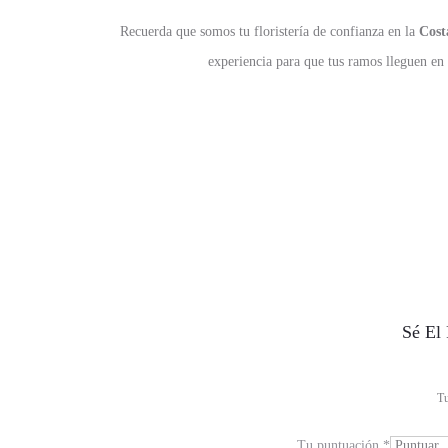
Recuerda que somos tu floristería de confianza en la
Cost
experiencia para que tus ramos lleguen en
V
Sé El
a
l
Tu
o
Tu puntuación
*