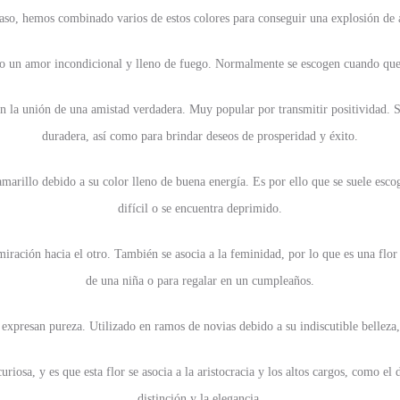
caso, hemos combinado varios de estos colores para conseguir una explosión de 
do un amor incondicional y lleno de fuego. Normalmente se escogen cuando que
con la unión de una amistad verdadera. Muy popular por transmitir positividad. 
duradera, así como para brindar deseos de prosperidad y éxito.
amarillo debido a su color lleno de buena energía. Es por ello que se suele es
difícil o se encuentra deprimido.
ación hacia el otro. También se asocia a la feminidad, por lo que es una flor 
de una niña o para regalar en un cumpleaños.
 expresan pureza. Utilizado en ramos de novias debido a su indiscutible bellez
iosa, y es que esta flor se asocia a la aristocracia y los altos cargos, como el d
distinción y la elegancia.