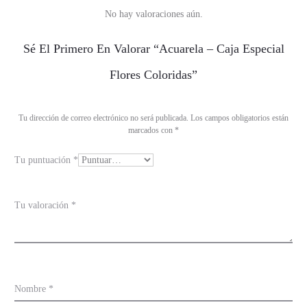
No hay valoraciones aún.
V
Sé El Primero En Valorar “Acuarela – Caja Especial
a
Flores Coloridas”
l
o
Tu dirección de correo electrónico no será publicada.
Los campos obligatorios están
r
marcados con
*
a
Tu puntuación
*
c
i
o
Tu valoración
*
n
e
s
Nombre
*