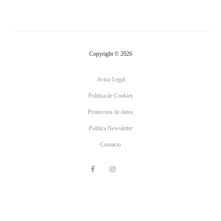
Copyright © 2026
Aviso Legal
Politica de Cookies
Proteccion de datos
Politica Newsletter
Contacto
F
I
R
a
n
a
c
s
m
e
t
o
b
a
s