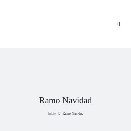
Nuestros productos
Lo más vendido
Precios irresistibl
Ramo Navidad
Inicio
Ramo Navidad