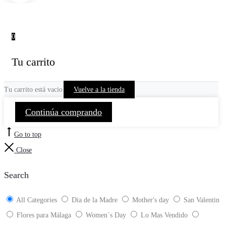
0
Tu carrito
Tu carrito está vacio
Vuelve a la tienda
Continúa comprando
Go to top
Close
Search
All Categories
Dia de la Madre
Mother's day
San Valentin
Flores para Málaga
Women´s Day
Lo Mas Vendido