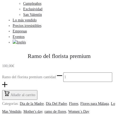
Cumpleaños
Exclusividad
San Valentín
Lo más vendido
Precios irresistibles
Empresas
Eventos
Ramo del florista premium
100,00
€
Ramo del florista premium cantidad
Añadir al carrito
Categorías:
Dia de la Madre
,
Día Del Padre
,
Flores
,
Flores para Málaga
,
Lo
Mas Vendido
,
Mother's day
,
ramo de flores
,
Women´s Day