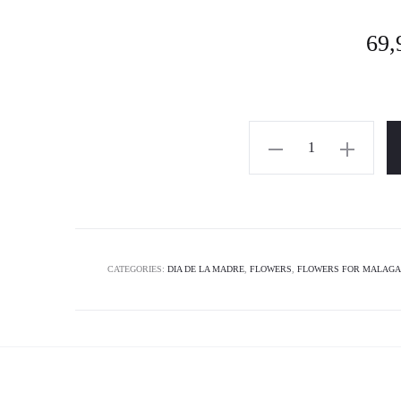
out
ba
o
69,
cus
e
rat
CATEGORIES:
DIA DE LA MADRE
,
FLOWERS
,
FLOWERS FOR MALAGA