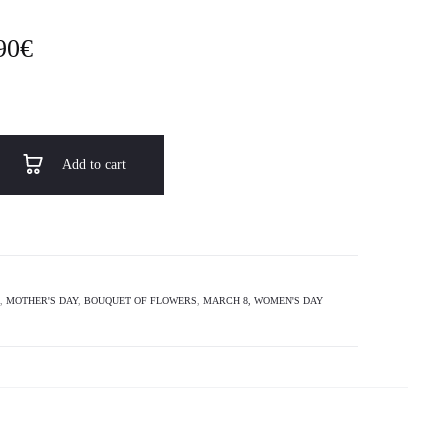
 of
5
sed
n
90
€
tom
r
ing
Add to cart
,
MOTHER'S DAY
,
BOUQUET OF FLOWERS
,
MARCH 8, WOMEN'S DAY