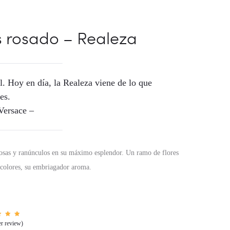
s rosado – Realeza
l. Hoy en día, la Realeza viene de lo que
es.
Versace –
 Rosas y ranúnculos en su máximo esplendor. Un ramo de flores
s colores, su embriagador aroma.
ted
r review)
00