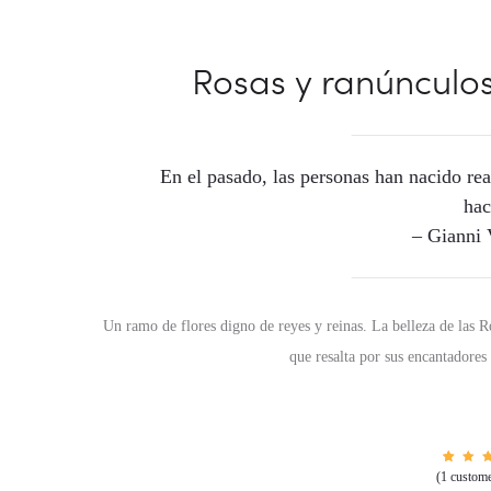
Rosas y ranúnculo
En el pasado, las personas han nacido rea
hac
– Gianni 
Un ramo de flores digno de reyes y reinas. La belleza de las
que resalta por sus encantadore
1
Ra
(
1
custome
5.